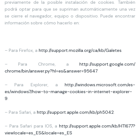
previamente de la posible instalación de cookies. También
podrá optar para que se supriman automáticamente una vez
se cierre el navegador, equipo o dispositivo. Puede encontrar
información sobre cómo hacerlo en:
– Para Firefox, a
http://support.mozilla.org/
ca/kb/Galetes
.
– Para Chrome, a
http://support.google.com/
chrome/bin/answer.py?hl=es&
answer=95647
.
– Para Explorer, a
http://windows.microsoft.
com/es-
es/windows7/how-to-
manage-cookies-in-internet-
explorer-
9
.
– Para Safari, a
http://support.apple.com/kb/
ph5042
.
– Para Safari para IOS, a
http://support.apple.com/kb/
HT1677?
viewlocale=es_ES&
locale=es_ES