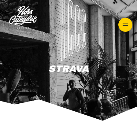
Vés
al
contingut
STRAVA